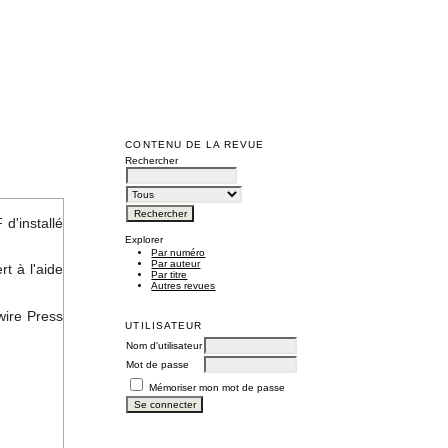
CONTENU DE LA REVUE
Rechercher
d'installé
Explorer
Par numéro
Par auteur
t à l'aide
Par titre
Autres revues
wire Press
UTILISATEUR
Nom d'utilisateur
Mot de passe
Mémoriser mon mot de passe