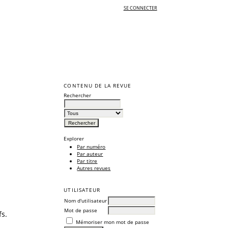
SE CONNECTER
CONTENU DE LA REVUE
Rechercher
Explorer
Par numéro
Par auteur
Par titre
Autres revues
UTILISATEUR
Nom d'utilisateur
Mot de passe
fs.
Mémoriser mon mot de passe