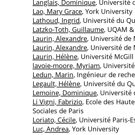
Langlais, Dominique
, Université
Lao, Mary Grace
, York University
Lathoud, Ingrid
, Université du Q
Latzko-Toth, Guillaume
, UQAM & U
Laurin, Alexandre
, Université de
Laurin, Alexandre
, Université d
Laurin, Hélène
, Université McGill
lavoie-moore, Myriam
, Universit
Ledun, Marin
, Ingénieur de rech
Legault, Hélène
, Université du 
Lemoine, Dominique
, Universit
Li Vigni, Fabrizio
, Ecole des Haut
Sociales de Paris
Loriato, Cécile
, Université Paris-E
Luc, Andrea
, York University