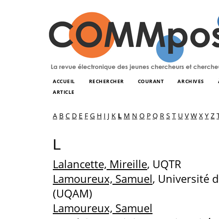
ACCUEIL
RECHERCHER
COURANT
ARCHIVES
ARTICLE
A
B
C
D
E
F
G
H
I
J
K
L
M
N
O
P
Q
R
S
T
U
V
W
X
Y
Z
L
Lalancette, Mireille
, UQTR
Lamoureux, Samuel
, Université
(UQAM)
Lamoureux, Samuel